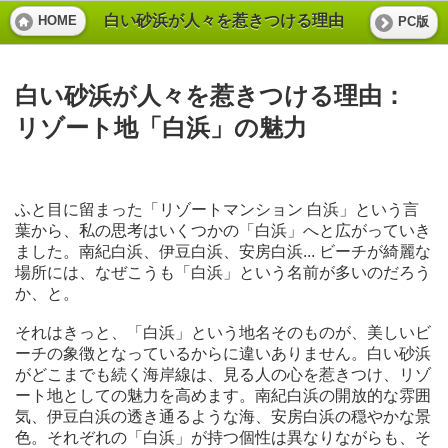
白い砂浜が人々を惹きつける理由
HOME
PC版
白い砂浜が人々を惹きつける理由：
リゾート地「白浜」の魅力
ふと目に留まった「リゾートマンション 白浜」という言
葉から、私の思考はいくつかの「白浜」へと広がっていき
ました。南紀白浜、伊豆白浜、安房白浜... ビーチが綺麗な
場所には、なぜこうも「白浜」という名前が多いのだろう
か、と。
それはきっと、「白浜」という地名そのものが、美しいビ
ーチの象徴となっているからに違いありません。白い砂浜
がどこまでも続く海岸線は、見る人の心を惹きつけ、リゾ
ート地としての魅力を高めます。南紀白浜の開放的な雰囲
気、伊豆白浜の透き通るような海、安房白浜の穏やかな景
色。それぞれの「白浜」が持つ個性は異なりながらも、そ