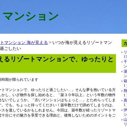
トマンション
トマンション 海が見える
> いつか海が見えるリゾートマン
過ごしたい
リ
13
えるリゾートマンションで、ゆったりと
ン 
ン 
築時期が限られています
箱
1 
ートマンションで、ゆったりと過ごしたい…」そんな夢を抱いている方
熱
しかし、いざ物件を探し始めると、「築３０年以上」という年数の物件
1 
はないでしょうか。「古いマンションはちょっと…」とためらってしま
真
1 
す。でも、ちょっと待ってください！築年数だけで諦めてしまうのは、
ンスを逃しているかもしれません。今回は、築年数が経ったリゾートマ
シ
ば十分にその魅力を享受できる理由と、後悔しないためのポイントをご
リ