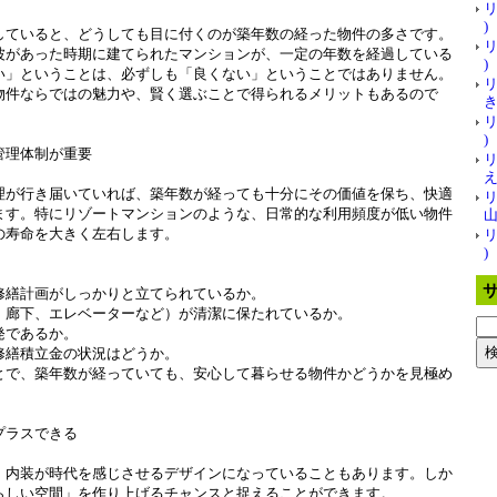
リ
)
していると、どうしても目に付くのが築年数の経った物件の多さです。
リ
波があった時期に建てられたマンションが、一定の年数を経過している
)
い」ということは、必ずしも「良くない」ということではありません。
物件ならではの魅力や、賢く選ぶことで得られるメリットもあるので
き 
リ
)
管理体制が重要
え
理が行き届いていれば、築年数が経っても十分にその価値を保ち、快適
ます。特にリゾートマンションのような、日常的な利用頻度が低い物件
山
の寿命を大きく左右します。
リ
)
修繕計画がしっかりと立てられているか。
、廊下、エレベーターなど）が清潔に保たれているか。
発であるか。
修繕積立金の状況はどうか。
とで、築年数が経っていても、安心して暮らせる物件かどうかを見極め
プラスできる
、内装が時代を感じさせるデザインになっていることもあります。しか
らしい空間」を作り上げるチャンスと捉えることができます。